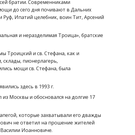
сей братии. Современниками 
ощи до сего дня почивают в Дальних 
 Руф, Ипатий целебник, воин Тит, Арсений 
чальная и неразделимая Троица», братские 
ы Троицкий и св. Стефана, как и 
 склады, пионерлагерь, 
лись мощи св. Стефана, была 
ились здесь в 1993 г.
из Москвы и обосновался на долгие 17 
апегой, которые захватывали его дважды 
йлович не ответил на прошение жителей 
 Василии Иоанновиче.