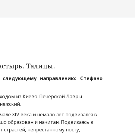
астырь. Талицы.
о следующему направлению: Стефано-
иходом из Киево-Печерской Лавры 
нежский. 
але XIV века и немало лет подвизался в 
о образован и начитан. Подвизаясь в 
страстей, непрестанному посту, 