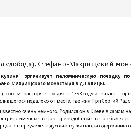
ая слобода). Стефано-Махрищский мон
купина"
организует паломническую поездку п
ано-Махрищского монастыря в д.Талицы.
кого монастыря восходит к  1353 году и связана с  пр
лившегося недалеко от места, где жил Прп.Сергий Радо
звестно очень немного. Родился он в Киеве в самом нач
остриг с именем Стефан. Преподобный Стефан был хорош
цев, он приучился к духовному житию, воздержанию от 