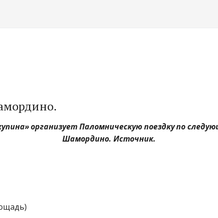
амордино.
купина»
организует Паломническую поездку
по следую
Шамордино. Источник.
ощадь)