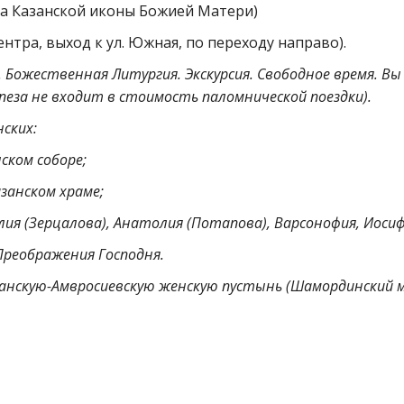
ма Казанской иконы Божией Матери)
ентра, выход к ул. Южная, по переходу направо).
Божественная Литургия. Экскурсия. Свободное время. В
еза не входит в стоимость паломнической поездки).
ских:
ском соборе;
азанском храме;
ия (Зерцалова), Анатолия (Потапова), Варсонофия, Иосиф
 Преображения Господня.
нскую-Амвросиевскую женскую пустынь (Шамординский м